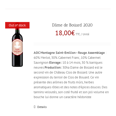
Dâme de Boüard 2020
Out of stock
18,00
€
TTC / Unité
AOC Montagne Saint-Emilion - Rouge
Assemblage
:
60% Merlot, 30% Cabernet Franc, 10% Cabernet
Sauvignon
Elevage:
10 à 14 mois, 30 % barriques
neuves
Production:
30ha Dame de Boüard est le
second vin de Château Clos de Boüard. Une autre
expression du terroir de Clos de Bouard. Ce vin
présente des arômes de fruits mûrs, herbes
aromatiques rôties et des notes d’épices douces. Des
tannins veloutés, son coté fruité et son joli volume en
bouche lui donne un caractère hédoniste
Details