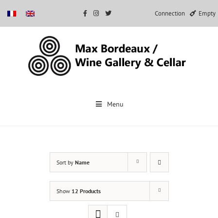
Connection
Empty
Skip
to
Menu
content
Sort by
Name
Show
12 Products