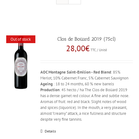
Clos de Boüard 2019 (75cl)
Out of stock
28,00
€
TTC / Unité
AOC Montagne Saint-Emilion - Red
Blend
: 85%
Merlot, 10% Cabernet Franc, 5% Cabernet Sauvignon
Ageing
: 18 to 24 months, 60 % new barrels
Production
: 45 hecto / ha The Clos de Boüard 2019
has a dense garnet red colour. A fine and subtle nose.
Aromas of fruit: red and black. Slight notes of wood
and spices (liquorice). In the mouth, a very pleasant,
almost "creamy" attack, a nice fullness and structure
despite very fine tannins.
Details