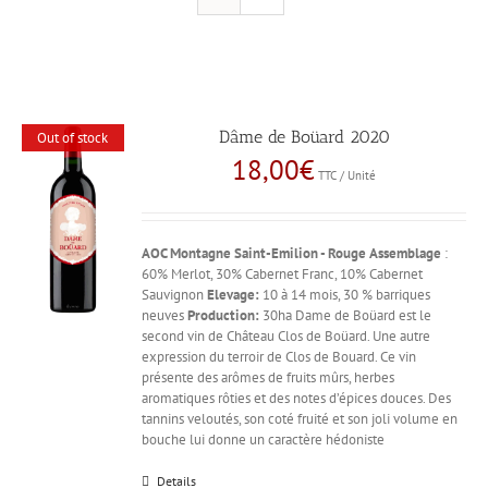
Dâme de Boüard 2020
Out of stock
18,00
€
TTC / Unité
AOC Montagne Saint-Emilion - Rouge
Assemblage
:
60% Merlot, 30% Cabernet Franc, 10% Cabernet
Sauvignon
Elevage:
10 à 14 mois, 30 % barriques
neuves
Production:
30ha Dame de Boüard est le
second vin de Château Clos de Boüard. Une autre
expression du terroir de Clos de Bouard. Ce vin
présente des arômes de fruits mûrs, herbes
aromatiques rôties et des notes d’épices douces. Des
tannins veloutés, son coté fruité et son joli volume en
bouche lui donne un caractère hédoniste
Details