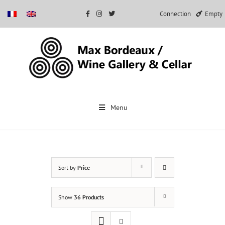
Connection
Empty
Skip
to
Menu
content
Sort by
Price
Show
36 Products