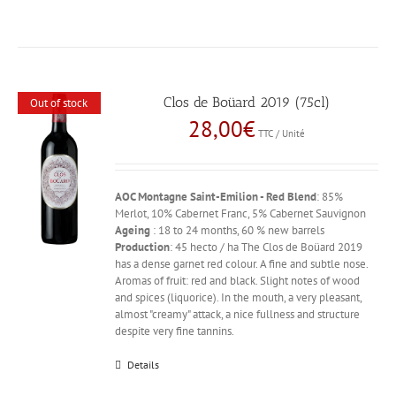
Clos de Boüard 2019 (75cl)
Out of stock
28,00
€
TTC / Unité
AOC Montagne Saint-Emilion - Red
Blend
: 85%
Merlot, 10% Cabernet Franc, 5% Cabernet Sauvignon
Ageing
: 18 to 24 months, 60 % new barrels
Production
: 45 hecto / ha The Clos de Boüard 2019
has a dense garnet red colour. A fine and subtle nose.
Aromas of fruit: red and black. Slight notes of wood
and spices (liquorice). In the mouth, a very pleasant,
almost "creamy" attack, a nice fullness and structure
despite very fine tannins.
Details