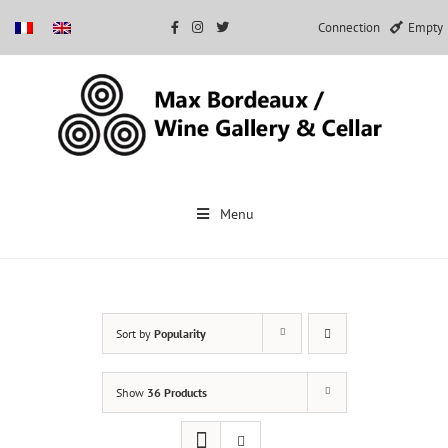
Connection
Empty
Skip
to
Menu
content
Sort by
Popularity
Show
36 Products