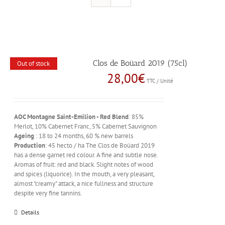
Clos de Boüard 2019 (75cl)
Out of stock
28,00
€
TTC / Unité
AOC Montagne Saint-Emilion - Red
Blend
: 85%
Merlot, 10% Cabernet Franc, 5% Cabernet Sauvignon
Ageing
: 18 to 24 months, 60 % new barrels
Production
: 45 hecto / ha The Clos de Boüard 2019
has a dense garnet red colour. A fine and subtle nose.
Aromas of fruit: red and black. Slight notes of wood
and spices (liquorice). In the mouth, a very pleasant,
almost "creamy" attack, a nice fullness and structure
despite very fine tannins.
Details