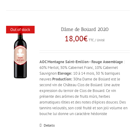
Dâme de Boüard 2020
Out of stock
18,00
€
TTC / Unité
AOC Montagne Saint-Emilion - Rouge
Assemblage
:
60% Merlot, 30% Cabernet Franc, 10% Cabernet
Sauvignon
Elevage:
10 à 14 mois, 30 % barriques
neuves
Production:
30ha Dame de Boüard est le
second vin de Château Clos de Boüard. Une autre
expression du terroir de Clos de Bouard. Ce vin
présente des arômes de fruits mûrs, herbes
aromatiques rôties et des notes d’épices douces. Des
tannins veloutés, son coté fruité et son joli volume en
bouche lui donne un caractère hédoniste
Details