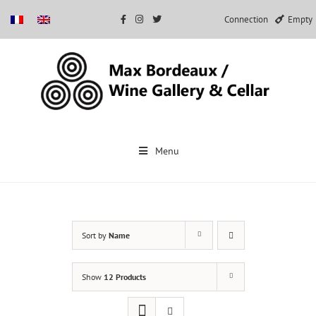
Connection
Empty
Skip
to
Menu
content
Sort by
Name
Show
12 Products