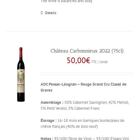
The wine is balanced and silky.
Details
Château Carbonnieux 2022 (75cl)
50,00
€
TTC / Unité
AOC Pessac-Léognan – Rouge
Grand Cru Classé de
Graves
Assemblage :
50% Cabernet Sauvignon, 42% Merlot,
5% Petit Verdot, 3% Cabernet Franc
Élevage :
16-18 mois en barriques bordelaises de
chêne français (40% de bois neuf)
Notes :
95/100 (Terre de Vins) — 93/100 (Figaro Vin)