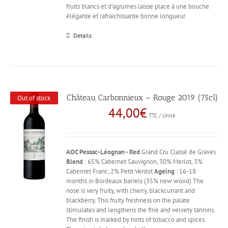
fruits blancs et d’agrumes laisse place à une bouche
élégante et rafraichissante bonne longueur.
Details
Château Carbonnieux – Rouge 2019 (75cl)
Out of stock
44,00
€
TTC / Unité
AOC Pessac-Léognan - Red
Grand Cru Classé de Graves
Blend
: 65% Cabernet Sauvignon, 30% Merlot, 3%
Cabernet Franc, 2% Petit Verdot
Ageing
: 16-18
months in Bordeaux barrels (35% new wood) The
nose is very fruity, with cherry, blackcurrant and
blackberry. This fruity freshness on the palate
stimulates and lengthens the fine and velvety tannins.
The finish is marked by hints of tobacco and spices.