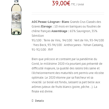
39,00
€
TTC / Unité
AOC Pessac-Léognan - Blanc
Grands Crus Classés des
Graves
Elevage :
10 mois en barriques ou foudres de
chêne français
Assemblage :
65% Sauvignon, 35%
Sémillon
95/100 : Terre de Vins, 94/100 : Vert de Vin, 93-94/100
: Yves Beck, 93-94/100 : Anthocyanes - Yohan Castaing,
91-92/100 : RVF
Bien que précoce et contraint par la pandémie du
Covid, le millésime 2020 n’a pourtant pas présenté de
difficulté majeure, la qualité des raisins très saine et
l’échelonnement des maturités ont permis une récolte
optimale. Le 2020 étonne par sa fraicheur et sa
vivacité. Le boisé est fondu, laissant la part belle aux
arômes juteux de fruits blancs (poire, pêche…). La
finale est divine.
Details