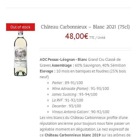
Château Carbonnieux – Blanc 2021 (75cl)
Out of stock
48,00
€
TTC / Unité
AOC Pessac-Léognan - Blanc
Grand Cru Classé de
Graves
Assemblage :
60% Sauvignon, 40% Sémillon
Elevage :
10 mois en barriques et foudres (25% bois
neuf)
Parker :
89-91/100
Wine Advocate (Parker) :
91-93/100
James Suckling :
93-94/100
La RVF :
91-92/100
Decanter :
93/100
Vinous Antonio Galloni :
90-92/100
Les vins blancs du Château Carbonnieux profite d’une
réputation ancienne pour toujours nous faire passer un
agréable moment en dégustation. Le nez expressif de
ce
Château Carbonnieux blanc 2019
sur les arômes de