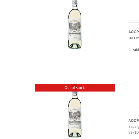
AOC P
succes
Add
Out of stock
AOC P
Sauvi
95/100