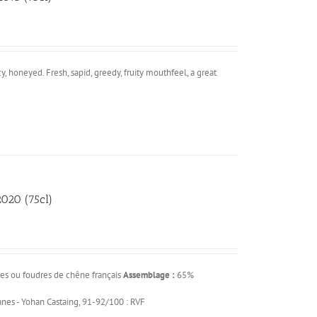
, honeyed. Fresh, sapid, greedy, fruity mouthfeel, a great
020 (75cl)
es ou foudres de chêne français
Assemblage :
65%
anes - Yohan Castaing, 91-92/100 : RVF