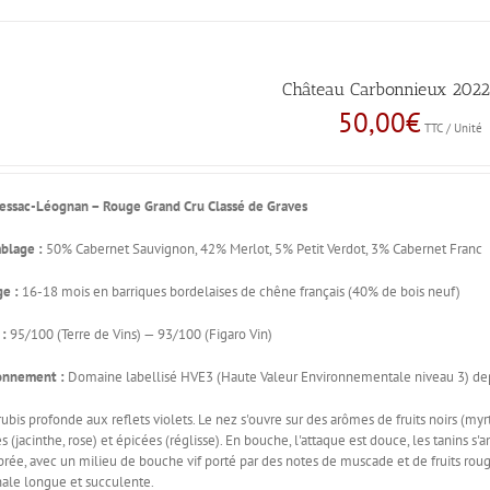
Château Carbonnieux 2022 
50,00
€
TTC / Unité
essac-Léognan – Rouge
Grand Cru Classé de Graves
blage :
50% Cabernet Sauvignon, 42% Merlot, 5% Petit Verdot, 3% Cabernet Franc
ge :
16-18 mois en barriques bordelaises de chêne français (40% de bois neuf)
 :
95/100 (Terre de Vins) — 93/100 (Figaro Vin)
onnement :
Domaine labellisé HVE3 (Haute Valeur Environnementale niveau 3) dep
ubis profonde aux reflets violets. Le nez s'ouvre sur des arômes de fruits noirs (myrti
es (jacinthe, rose) et épicées (réglisse). En bouche, l'attaque est douce, les tanins
brée, avec un milieu de bouche vif porté par des notes de muscade et de fruits roug
inale longue et succulente.