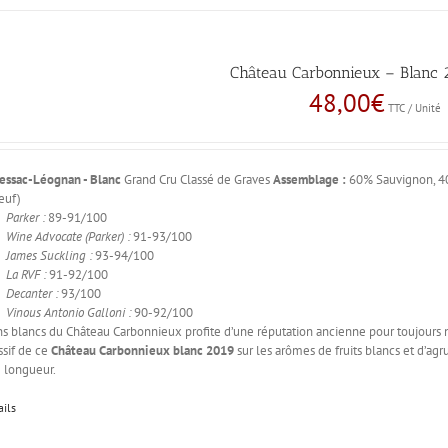
Château Carbonnieux – Blanc 2
48,00
€
TTC / Unité
essac-Léognan - Blanc
Grand Cru Classé de Graves
Assemblage :
60% Sauvignon, 
euf)
Parker :
89-91/100
Wine Advocate (Parker) :
91-93/100
James Suckling :
93-94/100
La RVF :
91-92/100
Decanter :
93/100
Vinous Antonio Galloni :
90-92/100
ns blancs du Château Carbonnieux profite d’une réputation ancienne pour toujours
ssif de ce
Château Carbonnieux blanc 2019
sur les arômes de fruits blancs et d’ag
 longueur.
ails