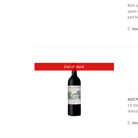
Bien q
saine 
part b
Det
Out of stock
AOC P
18 mon
stimul
Det