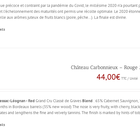
ue précoce et contraint par la pandémie du Covid, le millésime 2020 n’a pourtant pas
et l’échelonnement des maturités ont permis une récolte optimale. Le 2020 étonne par
elle aux arômes juteux de fruits blancs (poire, pêche…). La finale est divine.
ails
Château Carbonnieux – Rouge 2
44,00
€
TTC / Unité
essac-Léognan - Red
Grand Cru Classé de Graves
Blend
: 65% Cabernet Sauvignon, 
ths in Bordeaux barrels (35% new wood) The nose is very fruity, with cherry, blackc
ates and lengthens the fine and velvety tannins. The finish is marked by hints of to
ails