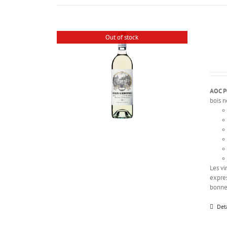
Out of stock
AOC P
bois n
Les vi
expre
bonne
Det