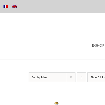
Skip
E-SHOP
to
content
Sort by
Price
Show
24 Pr