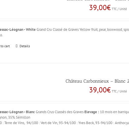
39,00
€
TTC / Unité
essac-Léognan - White
Grand Cru Classé de Graves Yellow fruit, pear, boxwood, spicy
s.
 to cart
Details
Château Carbonnieux – Blanc 2
39,00
€
TTC / Unité
essac-Léognan - Blanc
Grands Crus Classés des Graves
Elevage :
10 mois en barriqu
gnon, 35% Sémillon
 : Terre de Vins, 94/100 : Vert de Vin, 93-94/100 : Yves Beck, 93-94/100 : Anthocy