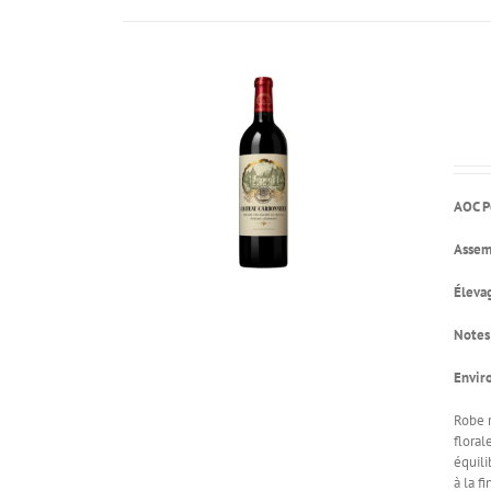
AOC P
Assem
Éleva
Notes
Envir
Robe r
floral
équili
à la f