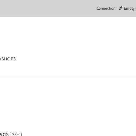
Connection
Empty
KSHOPS
018 (75cl)