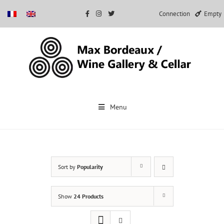
Connection
Empty
Skip
to
Menu
content
Sort by
Popularity
Show
24 Products