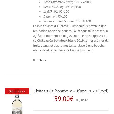
Wine Advocate (Parker) :
91-93/100
James Suckling :
93-94/100
La RVF :
91-92/100
Decanter :
93/100
Vinous Antonio Galloni :
90-92/100
Les vins blancs du Château Carbonnieux profite d’une
réputation ancienne pour toujours nous faire passer un
agréable moment en dégustation. Le nez expressif de
ce
Château Carbonnieux blanc 2019
sur les arômes de
fruits blancs et d’agrumes laisse place à une bouche
élégante et rafraichissante bonne longueur.
Details
Château Carbonnieux – Blanc 2020 (75cl)
Out of stock
39,00
€
TTC / Unité