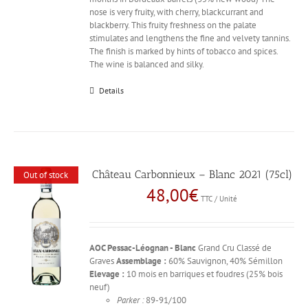
nose is very fruity, with cherry, blackcurrant and
blackberry. This fruity freshness on the palate
stimulates and lengthens the fine and velvety tannins.
The finish is marked by hints of tobacco and spices.
The wine is balanced and silky.
Details
Château Carbonnieux – Blanc 2021 (75cl)
Out of stock
48,00
€
TTC / Unité
AOC Pessac-Léognan - Blanc
Grand Cru Classé de
Graves
Assemblage :
60% Sauvignon, 40% Sémillon
Elevage :
10 mois en barriques et foudres (25% bois
neuf)
Parker :
89-91/100