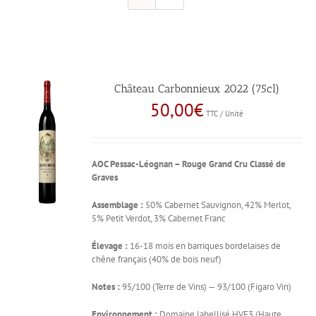
Château Carbonnieux 2022 (75cl)
50,00
€
TTC / Unité
AOC Pessac-Léognan – Rouge
Grand Cru Classé de
Graves
Assemblage :
50% Cabernet Sauvignon, 42% Merlot,
5% Petit Verdot, 3% Cabernet Franc
Élevage :
16-18 mois en barriques bordelaises de
chêne français (40% de bois neuf)
Notes :
95/100 (Terre de Vins) — 93/100 (Figaro Vin)
Environnement :
Domaine labellisé HVE3 (Haute