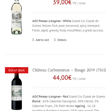
39,00
€
TTC / Unité
AOC Pessac-Léognan - White
Grand Cru Classé de
Graves Yellow fruit, pear, boxwood, spicy, honeyed.
Fresh, sapid, greedy, fruity mouthfeel, a great success.
Add to cart
Details
Château Carbonnieux – Rouge 2019 (75cl)
Out of stock
44,00
€
TTC / Unité
AOC Pessac-Léognan - Red
Grand Cru Classé de Graves
Blend
: 65% Cabernet Sauvignon, 30% Merlot, 3%
Cabernet Franc, 2% Petit Verdot
Ageing
: 16-18
months in Bordeaux barrels (35% new wood) The