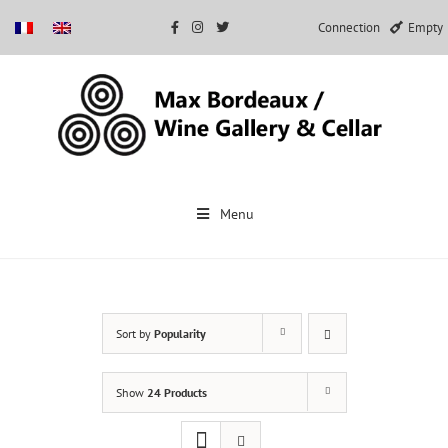
Connection
Empty
Skip
to
Menu
content
Sort by
Popularity
Show
24 Products