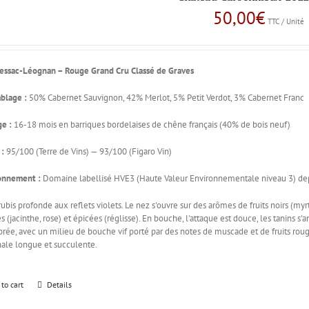
50,00
€
TTC / Unité
essac-Léognan – Rouge
Grand Cru Classé de Graves
blage :
50% Cabernet Sauvignon, 42% Merlot, 5% Petit Verdot, 3% Cabernet Franc
ge :
16-18 mois en barriques bordelaises de chêne français (40% de bois neuf)
 :
95/100 (Terre de Vins) — 93/100 (Figaro Vin)
onnement :
Domaine labellisé HVE3 (Haute Valeur Environnementale niveau 3) dep
ubis profonde aux reflets violets. Le nez s'ouvre sur des arômes de fruits noirs (myrti
es (jacinthe, rose) et épicées (réglisse). En bouche, l'attaque est douce, les tanins
brée, avec un milieu de bouche vif porté par des notes de muscade et de fruits roug
inale longue et succulente.
 to cart
Details