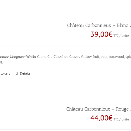
Château Carbonnieux – Blanc 2
39,00
€
TTC / Unité
essac-Léognan - White
Grand Cru Classé de Graves Yellow fruit, pear, boxwood, spicy
s.
 to cart
Details
Château Carbonnieux – Rouge 2
44,00
€
TTC / Unité