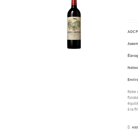
AOC P
Assem
Éleva
Notes
Envir
Robe r
floral
équili
à la f
Add