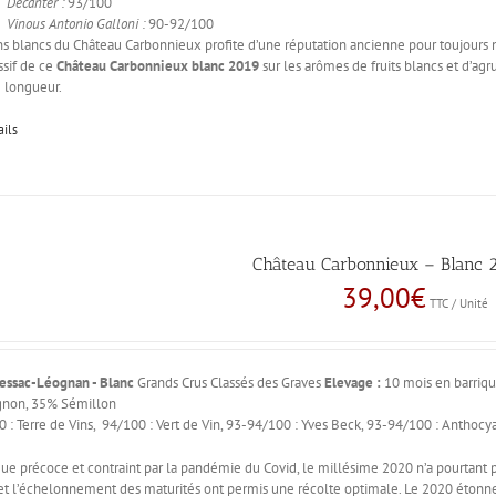
Decanter :
93/100
Vinous Antonio Galloni :
90-92/100
ns blancs du Château Carbonnieux profite d’une réputation ancienne pour toujours
ssif de ce
Château Carbonnieux blanc 2019
sur les arômes de fruits blancs et d’ag
 longueur.
ails
Château Carbonnieux – Blanc 2
39,00
€
TTC / Unité
essac-Léognan - Blanc
Grands Crus Classés des Graves
Elevage :
10 mois en barriqu
gnon, 35% Sémillon
 : Terre de Vins, 94/100 : Vert de Vin, 93-94/100 : Yves Beck, 93-94/100 : Anthocy
ue précoce et contraint par la pandémie du Covid, le millésime 2020 n’a pourtant pas
et l’échelonnement des maturités ont permis une récolte optimale. Le 2020 étonne par