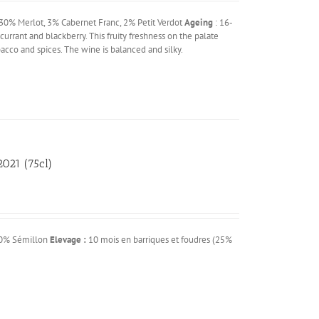
30% Merlot, 3% Cabernet Franc, 2% Petit Verdot
Ageing
: 16-
urrant and blackberry. This fruity freshness on the palate
bacco and spices. The wine is balanced and silky.
021 (75cl)
40% Sémillon
Elevage :
10 mois en barriques et foudres (25%