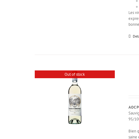
Les vi
expre
bonne
Det
Out of stock
AOC P
Sauvi
95/100
Bien q
saine 