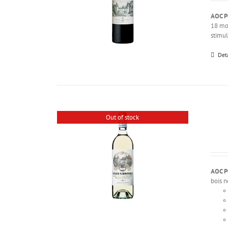
AOC P
18 mon
stimul
Det
Out of stock
AOC P
bois n