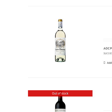
AOC P
succes
Add
Out of stock