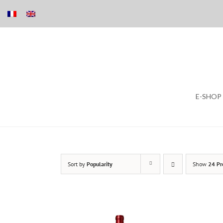
Skip
E-SHOP
to
content
Sort by
Popularity
Show
24 Pr