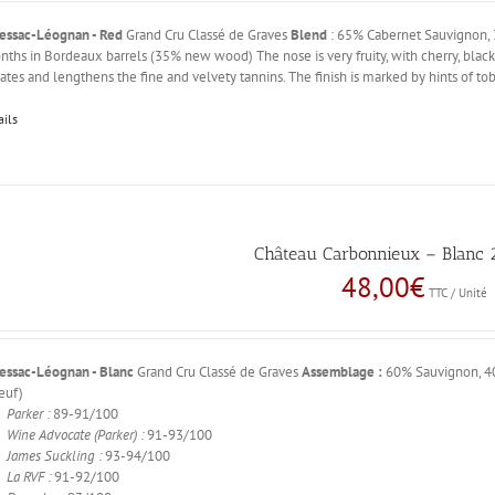
essac-Léognan - Red
Grand Cru Classé de Graves
Blend
: 65% Cabernet Sauvignon, 
ths in Bordeaux barrels (35% new wood) The nose is very fruity, with cherry, blackc
ates and lengthens the fine and velvety tannins. The finish is marked by hints of to
ails
Château Carbonnieux – Blanc 2
48,00
€
TTC / Unité
essac-Léognan - Blanc
Grand Cru Classé de Graves
Assemblage :
60% Sauvignon, 
euf)
Parker :
89-91/100
Wine Advocate (Parker) :
91-93/100
James Suckling :
93-94/100
La RVF :
91-92/100