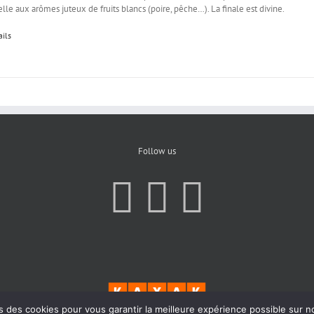
elle aux arômes juteux de fruits blancs (poire, pêche…). La finale est divine.
ails
Follow us
s des cookies pour vous garantir la meilleure expérience possible sur n