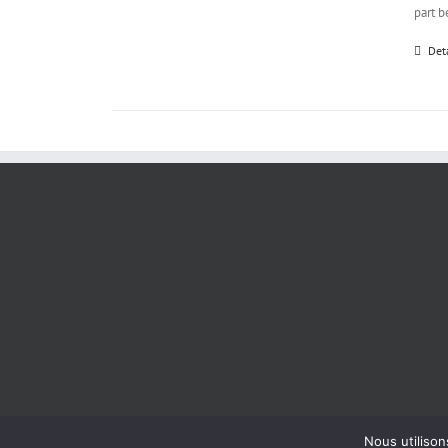
part b
Det
Nous utilison