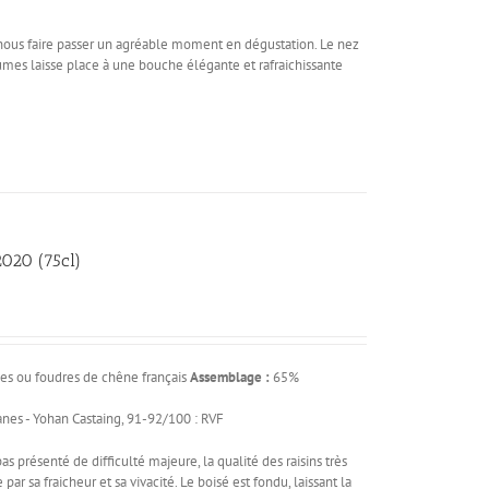
 nous faire passer un agréable moment en dégustation. Le nez
rumes laisse place à une bouche élégante et rafraichissante
020 (75cl)
es ou foudres de chêne français
Assemblage :
65%
anes - Yohan Castaing, 91-92/100 : RVF
 présenté de difficulté majeure, la qualité des raisins très
 sa fraicheur et sa vivacité. Le boisé est fondu, laissant la