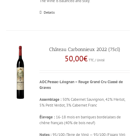
The wine is balanced and silky.
Details
Château Carbonnieux 2022 (75cl)
50,00
€
TTC / Unité
AOC Pessac-Léognan – Rouge
Grand Cru Classé de
Graves
Assemblage :
50% Cabernet Sauvignon, 42% Merlot,
5% Petit Verdot, 3% Cabernet Franc
Élevage :
16-18 mois en barriques bordelaises de
chêne français (40% de bois neuf)
Notes :
95/100 (Terre de Vins) — 93/100 (Figaro Vin)