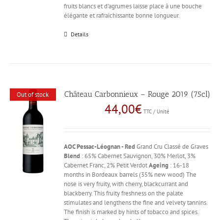
fruits blancs et d’agrumes laisse place à une bouche
élégante et rafraichissante bonne longueur.
Details
Château Carbonnieux – Rouge 2019 (75cl)
Out of stock
44,00
€
TTC / Unité
AOC Pessac-Léognan - Red
Grand Cru Classé de Graves
Blend
: 65% Cabernet Sauvignon, 30% Merlot, 3%
Cabernet Franc, 2% Petit Verdot
Ageing
: 16-18
months in Bordeaux barrels (35% new wood) The
nose is very fruity, with cherry, blackcurrant and
blackberry. This fruity freshness on the palate
stimulates and lengthens the fine and velvety tannins.
The finish is marked by hints of tobacco and spices.