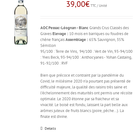
39,00
€
TTC / Unité
AOC Pessac-Léognan - Blanc
Grands Crus Classés des
Graves
Elevage :
10 mois en barriques ou foudres de
chêne français
Assemblage :
65% Sauvignon, 35%
Sémillon
95/100 : Terre de Vins, 94/100 : Vert de Vin, 93-94/100
: Yves Beck, 93-94/100 : Anthocyanes - Yohan Castaing,
91-92/100 : RVF
Bien que précoce et contraint par la pandémie du
Covid, le millésime 2020 n’a pourtant pas présenté de
difficulté majeure, la qualité des raisins très saine et
l’échelonnement des maturités ont permis une récolte
optimale. Le 2020 étonne par sa fraicheur et sa
vivacité. Le boisé est fondu, laissant la part belle aux
arômes juteux de fruits blancs (poire, pêche…). La
finale est divine.
Details