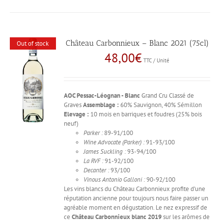
Château Carbonnieux – Blanc 2021 (75cl)
Out of stock
48,00
€
TTC / Unité
AOC Pessac-Léognan - Blanc
Grand Cru Classé de
Graves
Assemblage :
60% Sauvignon, 40% Sémillon
Elevage :
10 mois en barriques et foudres (25% bois
neuf)
Parker :
89-91/100
Wine Advocate (Parker) :
91-93/100
James Suckling :
93-94/100
La RVF :
91-92/100
Decanter :
93/100
Vinous Antonio Galloni :
90-92/100
Les vins blancs du Château Carbonnieux profite d’une
réputation ancienne pour toujours nous faire passer un
agréable moment en dégustation. Le nez expressif de
ce
Château Carbonnieux blanc 2019
sur les arômes de