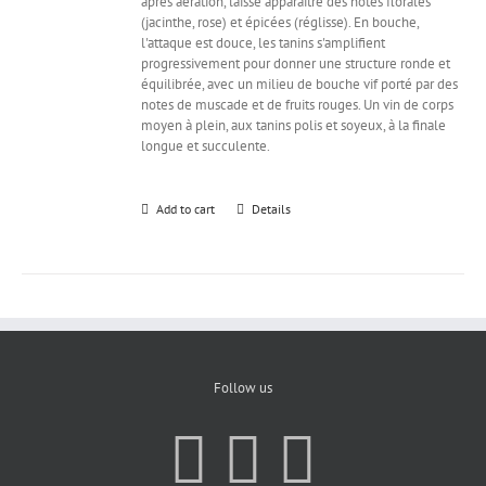
après aération, laisse apparaître des notes florales
(jacinthe, rose) et épicées (réglisse). En bouche,
l'attaque est douce, les tanins s'amplifient
progressivement pour donner une structure ronde et
équilibrée, avec un milieu de bouche vif porté par des
notes de muscade et de fruits rouges. Un vin de corps
moyen à plein, aux tanins polis et soyeux, à la finale
longue et succulente.
Add to cart
Details
Follow us