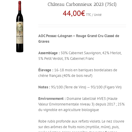
Château Carbonnieux 2023 (75cl)
44,00
€
TTC / Unité
AOC Pessac-Léognan – Rouge
Grand Cru Classé de
Graves
Assemblage :
50% Cabernet Sauvignon, 42% Merlot,
5% Petit Verdot, 3% Cabernet Franc
Élevage :
16-18 mois en barriques bordelaises de
chêne français (40% de bois neuf)
Notes :
95/100 (Terre de Vins) — 93/100 (Figaro Vin)
Environnement :
Domaine labellisé HVE3 (Haute
Valeur Environnementale niveau 3) depuis 2017 ; 25%
du vignoble en agriculture biologique
Robe rubis profonde aux reflets violets. Le nez s'ouvre
sur des arômes de fruits noirs (myrtille, mûre), puis,