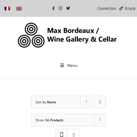
Connection
Empty
Skip
to
Menu
content
Sort by
Name
Show
36 Products