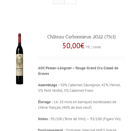
Château Carbonnieux 2022 (75cl)
50,00
€
TTC / Unité
AOC Pessac-Léognan – Rouge
Grand Cru Classé de
Graves
Assemblage :
50% Cabernet Sauvignon, 42% Merlot,
5% Petit Verdot, 3% Cabernet Franc
Élevage :
16-18 mois en barriques bordelaises de
chêne français (40% de bois neuf)
Notes :
95/100 (Terre de Vins) — 93/100 (Figaro Vin)
Environnement :
Domaine labellisé HVE3 (Haute