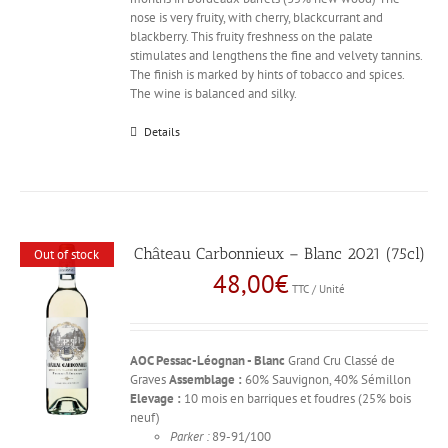
nose is very fruity, with cherry, blackcurrant and
blackberry. This fruity freshness on the palate
stimulates and lengthens the fine and velvety tannins.
The finish is marked by hints of tobacco and spices.
The wine is balanced and silky.
Details
Château Carbonnieux – Blanc 2021 (75cl)
Out of stock
48,00
€
TTC / Unité
AOC Pessac-Léognan - Blanc
Grand Cru Classé de
Graves
Assemblage :
60% Sauvignon, 40% Sémillon
Elevage :
10 mois en barriques et foudres (25% bois
neuf)
Parker :
89-91/100