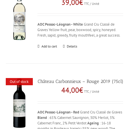
39,00
€
TTC / Unité
AOC Pessac-Léognan - White
Grand Cru Classé de
Graves Yellow fruit, pear, boxwood, spicy, honeyed.
Fresh, sapid, greedy, fruity mouthfeel, a great success.
Add to cart
Details
Château Carbonnieux – Rouge 2019 (75cl)
Out of stock
44,00
€
TTC / Unité
AOC Pessac-Léognan - Red
Grand Cru Classé de Graves
Blend
: 65% Cabernet Sauvignon, 30% Merlot, 3%
Cabernet Franc, 2% Petit Verdot
Ageing
: 16-18
months in Bordeaux barrels (35% new wood) The