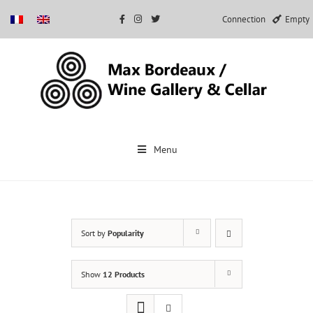
Connection
Empty
Skip
to
Menu
content
Sort by
Popularity
Show
12 Products