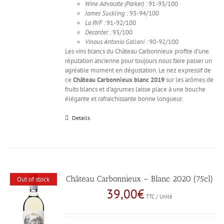
Wine Advocate (Parker) :
91-93/100
James Suckling :
93-94/100
La RVF :
91-92/100
Decanter :
93/100
Vinous Antonio Galloni :
90-92/100
Les vins blancs du Château Carbonnieux profite d’une
réputation ancienne pour toujours nous faire passer un
agréable moment en dégustation. Le nez expressif de
ce
Château Carbonnieux blanc 2019
sur les arômes de
fruits blancs et d’agrumes laisse place à une bouche
élégante et rafraichissante bonne longueur.
Details
Château Carbonnieux – Blanc 2020 (75cl)
Out of stock
39,00
€
TTC / Unité