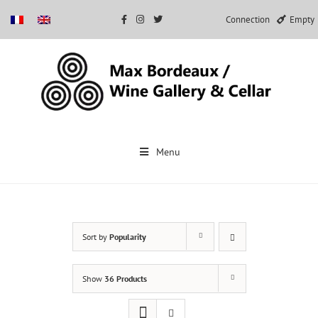
Connection
Empty
Skip
to
Menu
content
Sort by
Popularity
Show
36 Products