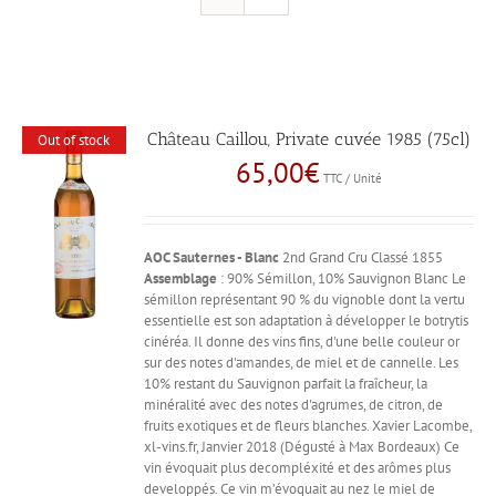
Château Caillou, Private cuvée 1985 (75cl)
Out of stock
65,00
€
TTC / Unité
AOC Sauternes - Blanc
2nd Grand Cru Classé 1855
Assemblage
: 90% Sémillon, 10% Sauvignon Blanc Le
sémillon représentant 90 % du vignoble dont la vertu
essentielle est son adaptation à développer le botrytis
cinéréa. Il donne des vins fins, d'une belle couleur or
sur des notes d'amandes, de miel et de cannelle. Les
10% restant du Sauvignon parfait la fraîcheur, la
minéralité avec des notes d'agrumes, de citron, de
fruits exotiques et de fleurs blanches. Xavier Lacombe,
xl-vins.fr, Janvier 2018 (Dégusté à Max Bordeaux) Ce
vin évoquait plus decompléxité et des arômes plus
developpés. Ce vin m’évoquait au nez le miel de