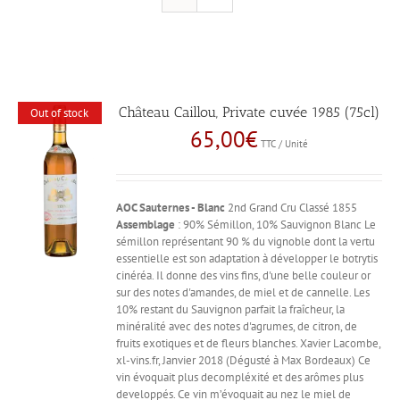
Château Caillou, Private cuvée 1985 (75cl)
Out of stock
65,00
€
TTC / Unité
AOC Sauternes - Blanc
2nd Grand Cru Classé 1855
Assemblage
: 90% Sémillon, 10% Sauvignon Blanc Le
sémillon représentant 90 % du vignoble dont la vertu
essentielle est son adaptation à développer le botrytis
cinéréa. Il donne des vins fins, d'une belle couleur or
sur des notes d'amandes, de miel et de cannelle. Les
10% restant du Sauvignon parfait la fraîcheur, la
minéralité avec des notes d'agrumes, de citron, de
fruits exotiques et de fleurs blanches. Xavier Lacombe,
xl-vins.fr, Janvier 2018 (Dégusté à Max Bordeaux) Ce
vin évoquait plus decompléxité et des arômes plus
developpés. Ce vin m’évoquait au nez le miel de