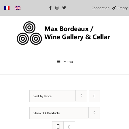
Connection
Empty
Skip
to
Menu
content
Sort by
Price
Show
12 Products