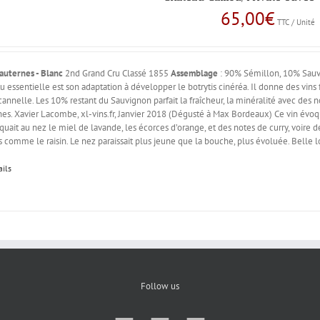
65,00
€
TTC / Unité
auternes - Blanc
2nd Grand Cru Classé 1855
Assemblage
: 90% Sémillon, 10% Sauv
tu essentielle est son adaptation à développer le botrytis cinéréa. Il donne des vins
cannelle. Les 10% restant du Sauvignon parfait la fraîcheur, la minéralité avec des n
es. Xavier Lacombe, xl-vins.fr, Janvier 2018 (Dégusté à Max Bordeaux) Ce vin évo
uait au nez le miel de lavande, les écorces d’orange, et des notes de curry, voire d
 comme le raisin. Le nez paraissait plus jeune que la bouche, plus évoluée. Belle 
ails
Follow us