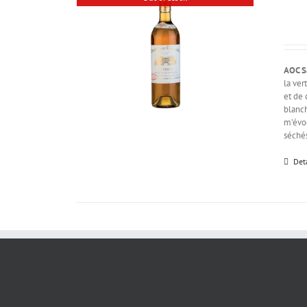
AOC S
la ver
et de 
blanch
m’évoq
séchés
Det