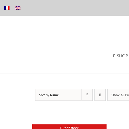
Skip
E-SHOP
to
content
Sort by
Name
Show
36 Pr
Out of stock