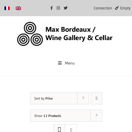
Connection
Empty
Skip
to
Menu
content
Sort by
Price
Show
12 Products