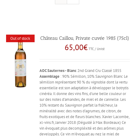
Château Caillou, Private cuvée 1985 (75cl)
Out of stock
65,00
€
TTC / Unité
AOC Sauternes - Blanc
2nd Grand Cru Classé 1855
Assemblage
: 90% Sémillon, 10% Sauvignon Blanc Le
sémillon représentant 90 % du vignoble dont la vertu
essentielle est son adaptation à développer le botrytis
cinéréa. Il donne des vins fins, d'une belle couleur or
sur des notes d'amandes, de miel et de cannelle. Les
10% restant du Sauvignon parfait la fraîcheur, la
minéralité avec des notes d'agrumes, de citron, de
fruits exotiques et de fleurs blanches. Xavier Lacombe,
xl-vins.fr, Janvier 2018 (Dégusté à Max Bordeaux) Ce
vin évoquait plus decompléxité et des arômes plus
developpés. Ce vin m’évoquait au nez le miel de