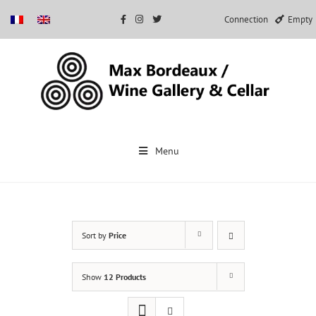
Connection
Empty
Skip
to
Menu
content
Sort by
Price
Show
12 Products