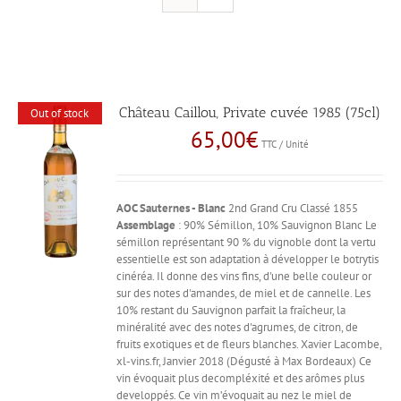
Château Caillou, Private cuvée 1985 (75cl)
Out of stock
65,00
€
TTC / Unité
AOC Sauternes - Blanc
2nd Grand Cru Classé 1855
Assemblage
: 90% Sémillon, 10% Sauvignon Blanc Le
sémillon représentant 90 % du vignoble dont la vertu
essentielle est son adaptation à développer le botrytis
cinéréa. Il donne des vins fins, d'une belle couleur or
sur des notes d'amandes, de miel et de cannelle. Les
10% restant du Sauvignon parfait la fraîcheur, la
minéralité avec des notes d'agrumes, de citron, de
fruits exotiques et de fleurs blanches. Xavier Lacombe,
xl-vins.fr, Janvier 2018 (Dégusté à Max Bordeaux) Ce
vin évoquait plus decompléxité et des arômes plus
developpés. Ce vin m’évoquait au nez le miel de