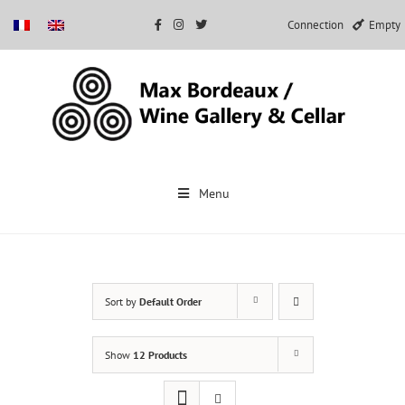
Connection
Empty
Skip
to
Menu
content
Sort by
Default Order
Show
12 Products