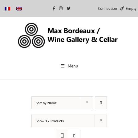
Connection
Empty
Skip
to
Menu
content
Sort by
Name
Show
12 Products