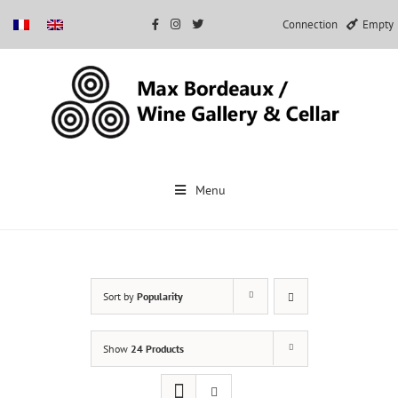
Connection
Empty
Skip
to
Menu
content
Sort by
Popularity
Show
24 Products