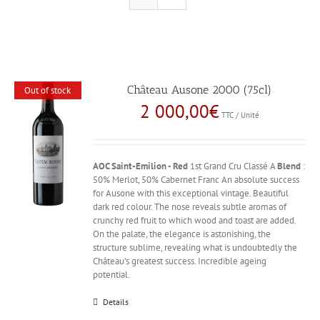
Château Ausone 2000 (75cl)
Out of stock
2 000,00
€
TTC / Unité
AOC Saint-Emilion - Red
1st Grand Cru Classé A
Blend
:
50% Merlot, 50% Cabernet Franc An absolute success
for Ausone with this exceptional vintage. Beautiful
dark red colour. The nose reveals subtle aromas of
crunchy red fruit to which wood and toast are added.
On the palate, the elegance is astonishing, the
structure sublime, revealing what is undoubtedly the
Château's greatest success. Incredible ageing
potential.
Details