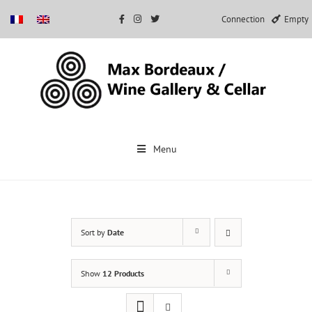
Connection
Empty
Skip
to
Menu
content
Sort by
Date
Show
12 Products