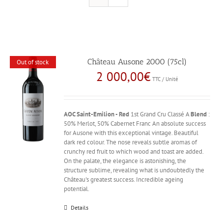
Château Ausone 2000 (75cl)
Out of stock
2 000,00
€
TTC / Unité
AOC Saint-Emilion - Red
1st Grand Cru Classé A
Blend
:
50% Merlot, 50% Cabernet Franc An absolute success
for Ausone with this exceptional vintage. Beautiful
dark red colour. The nose reveals subtle aromas of
crunchy red fruit to which wood and toast are added.
On the palate, the elegance is astonishing, the
structure sublime, revealing what is undoubtedly the
Château's greatest success. Incredible ageing
potential.
Details